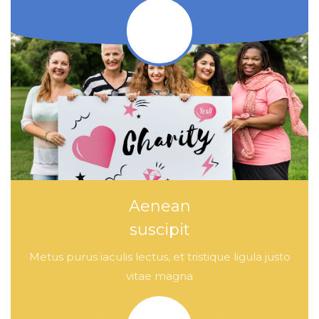
Aenean
suscipit
Metus purus iaculis lectus, et tristique ligula justo
vitae magna